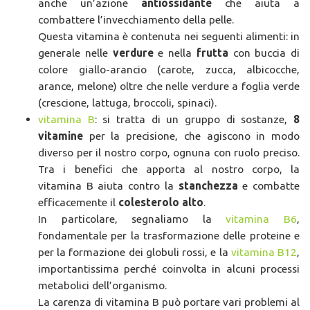
anche un’azione
antiossidante
che aiuta a
combattere l’invecchiamento della pelle.
Questa vitamina è contenuta nei seguenti alimenti: in
generale nelle
verdure
e nella
frutta
con buccia di
colore giallo-arancio (carote, zucca, albicocche,
arance, melone) oltre che nelle verdure a foglia verde
(crescione, lattuga, broccoli, spinaci).
vitamina B
: si tratta di un gruppo di sostanze,
8
vitamine
per la precisione, che agiscono in modo
diverso per il nostro corpo, ognuna con ruolo preciso.
Tra i benefici che apporta al nostro corpo, la
vitamina B aiuta contro la
stanchezza
e combatte
efficacemente il
colesterolo alto
.
In particolare, segnaliamo la
vitamina B6
,
fondamentale per la trasformazione delle proteine e
per la formazione dei globuli rossi, e la
vitamina B12
,
importantissima perché coinvolta in alcuni processi
metabolici dell’organismo.
La carenza di vitamina B può portare vari problemi al