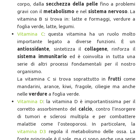
corpo, dalla
secchezza della pelle
fino a problemi
gravi con il
metabolismo
e nel
sistema nervoso
. La
vitamina B si trova in: latte e formaggi, verdure a
foglia verde, latte, legumi.
Vitamina C
: questa vitamina ha un ruolo molto
importante legato a diverse funzioni. È un
antiossidante
, sintetizza il
collagene
, rinforza il
sistema immunitario
ed è coinvolta in tutta una
serie di altri processi fondamentali per il nostro
organismo.
La vitamina C si trova soprattutto in
frutti
come
mandarini, arance, kiwi, fragole, ciliegie ma anche
nelle
verdure
a foglia verde.
Vitamina D
: la vitamina D è importantissima per il
corretto assorbimento del
calcio
, contro l’insorgere
di tumori e sclerosi multipla e per combattere
malattie come l’osteoporosi. In particolare, la
vitamina D3
regola il metabolismo delle ossa. La
fonte principale è il sole, ma ci sono anche una serie