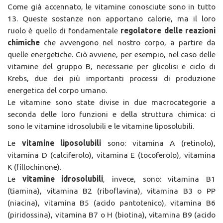
Come già accennato, le vitamine conosciute sono in tutto
13. Queste sostanze non apportano calorie, ma il loro
ruolo è quello di fondamentale
regolatore delle reazioni
chimiche
che avvengono nel nostro corpo, a partire da
quelle energetiche. Ciò avviene, per esempio, nel caso delle
vitamine del gruppo B, necessarie per glicolisi e ciclo di
Krebs, due dei più importanti processi di produzione
energetica del corpo umano.
Le vitamine sono state divise in due macrocategorie a
seconda delle loro funzioni e della struttura chimica: ci
sono le vitamine idrosolubili e le vitamine liposolubili.
Le
vitamine liposolubili
sono: vitamina A (retinolo),
vitamina D (calciferolo), vitamina E (tocoferolo), vitamina
K (fillochinone).
Le
vitamine idrosolubili
, invece, sono: vitamina B1
(tiamina), vitamina B2 (riboflavina), vitamina B3 o PP
(niacina), vitamina B5 (acido pantotenico), vitamina B6
(piridossina), vitamina B7 o H (biotina), vitamina B9 (acido