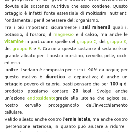
dovute alle sostanze nutritive che esso contiene. Questo
ortaggio è infatti fonte essenziale di moltissimi nutrienti
fondamentali per il benessere dell’organismo.
Tra i più importanti sicuramente i
sali minerali
quali il
potassio, il fosforo, il
magnesio
e il calcio, ma anche le
vitamine
in particolare quelle del
gruppo C
, del
gruppo K
,
del
gruppo B
e
E
. Grazie a queste sostanze il sedano è un
grande alleato per il nostro intestino, cervello, pelle, occhi
ed ossa.
Inoltre Il sedano è composto per circa il 90% da acqua; per
questo motivo è
diuretico
e depurativo; è anche un
ortaggio povero di calorie, basti pensare che per
100 g
di
prodotto possiamo contare
20 kcal
. Svolge anche
un’azione
antiossidante
grazie alla luteina che agisce sul
nostro cervello proteggendolo dall’invecchiamento
cellulare.
Valido alleato anche contro l’
ernia iatale
, ma anche contro
ipertensione arteriosa, in quanto può aiutare a ridurre i