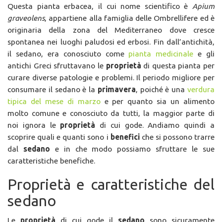
Questa pianta erbacea, il cui nome scientifico è
Apium
graveolens
, appartiene alla famiglia delle Ombrellifere ed è
originaria della zona del Mediterraneo dove cresce
spontanea nei luoghi paludosi ed erbosi. Fin dall’antichità,
il sedano, era conosciuto come
pianta medicinale
e gli
antichi Greci sfruttavano le
proprietà
di questa pianta per
curare diverse patologie e problemi. Il periodo migliore per
consumare il sedano è la
primavera
, poiché è una
verdura
tipica del mese di marzo
e per quanto sia un alimento
molto comune e conosciuto da tutti, la maggior parte di
noi ignora le
proprietà
di cui gode. Andiamo quindi a
scoprire quali e quanti sono i
benefici
che si possono trarre
dal
sedano
e in che modo possiamo sfruttare le sue
caratteristiche benefiche.
Proprietà e caratteristiche del
sedano
Le
proprietà
di cui gode il
sedano
sono sicuramente