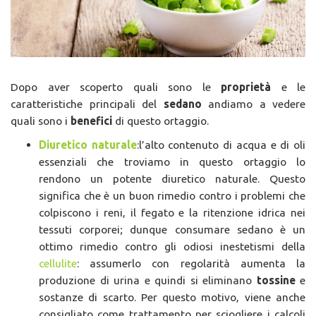
Dopo aver scoperto quali sono le
proprietà
e le
caratteristiche principali del
sedano
andiamo a vedere
quali sono i
benefici
di questo ortaggio.
Diuretico naturale
:l’alto contenuto di acqua e di oli
essenziali che troviamo in questo ortaggio lo
rendono un potente diuretico naturale. Questo
significa che è un buon rimedio contro i problemi che
colpiscono i reni, il fegato e la ritenzione idrica nei
tessuti corporei; dunque consumare sedano è un
ottimo rimedio contro gli odiosi inestetismi della
cellulite
: assumerlo con regolarità aumenta la
produzione di urina e quindi si eliminano
tossine
e
sostanze di scarto. Per questo motivo, viene anche
consigliato come trattamento per sciogliere i calcoli