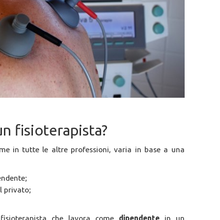
 fisioterapista?
ome in tutte le altre professioni, varia in base a una
endente;
l privato;
fisioterapista che lavora come
dipendente
in un