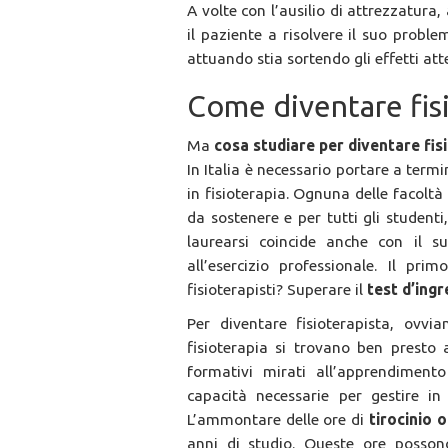
A volte con l’ausilio di attrezzatura,
il paziente a risolvere il suo probl
attuando stia sortendo gli effetti atte
Come diventare fisi
Ma
cosa studiare per diventare fis
In Italia è necessario portare a term
in fisioterapia. Ognuna delle facolt
da sostenere e per tutti gli student
laurearsi coincide anche con il s
all’esercizio professionale. Il pr
fisioterapisti? Superare il
test d’ing
Per diventare fisioterapista, ovvia
fisioterapia si trovano ben presto
formativi mirati all’apprendiment
capacità necessarie per gestire 
L’ammontare delle ore di
tirocinio 
anni di studio. Queste ore possono