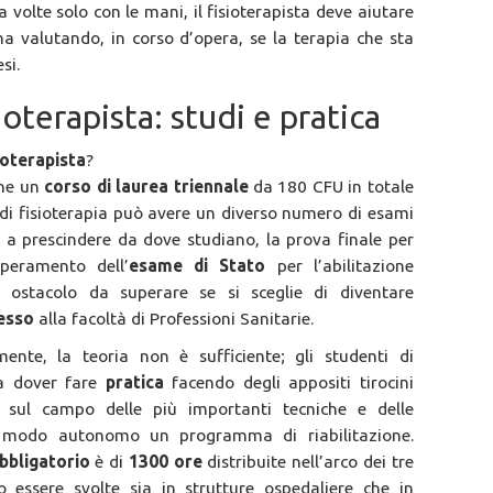
 a volte solo con le mani, il fisioterapista deve aiutare
ema valutando, in corso d’opera, se la terapia che sta
si.
oterapista: studi e pratica
ioterapista
?
ine un
corso di laurea triennale
da 180 CFU in totale
à di fisioterapia può avere un diverso numero di esami
i, a prescindere da dove studiano, la prova finale per
uperamento dell’
esame di Stato
per l’abilitazione
imo ostacolo da superare se si sceglie di diventare
resso
alla facoltà di Professioni Sanitarie.
mente, la teoria non è sufficiente; gli studenti di
 a dover fare
pratica
facendo degli appositi tirocini
o sul campo delle più importanti tecniche e delle
in modo autonomo un programma di riabilitazione.
obbligatorio
è di
1300 ore
distribuite nell’arco dei tre
 essere svolte sia in strutture ospedaliere che in