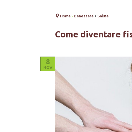
›
Home
›
Benessere
Salute
Come diventare fi
8
NOV