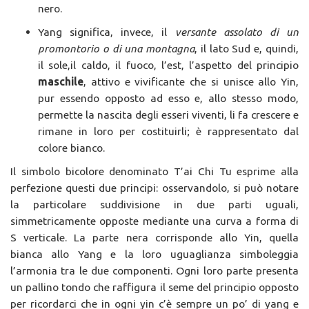
nero.
Yang significa, invece, il
versante assolato di un
promontorio o di una montagna
, il lato Sud e, quindi,
il sole,il caldo, il fuoco, l’est, l’aspetto del principio
maschile
, attivo e vivificante che si unisce allo Yin,
pur essendo opposto ad esso e, allo stesso modo,
permette la nascita degli esseri viventi, li fa crescere e
rimane in loro per costituirli; è rappresentato dal
colore bianco.
Il simbolo bicolore denominato T’ai Chi Tu esprime alla
perfezione questi due principi: osservandolo, si può notare
la particolare suddivisione in due parti uguali,
simmetricamente opposte mediante una curva a forma di
S verticale. La parte nera corrisponde allo Yin, quella
bianca allo Yang e la loro uguaglianza simboleggia
l’armonia tra le due componenti. Ogni loro parte presenta
un pallino tondo che raffigura il seme del principio opposto
per ricordarci che in ogni yin c’è sempre un po’ di yang e