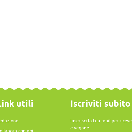
Link utili
Iscriviti subit
edazione
Inserisci la tua mail per rice
e vegane.
ollabora con noi