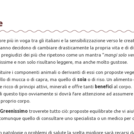
e
 più in voga tra gli italiani e la sensibilizzazione verso le cre
i anno decidono di cambiare drasticamente la propria vita e di 
 i pregiudizi dei più che ripetono come un mantra “
mangi solo ve
ssime e non solo risultano leggere, ma anche molto gustose.
tuire i componenti animali o derivanti di essi con proposte veget
ello di mucca o di capra, ma quello di
soia
o di riso. Un alimento
 ricco di principi attivi, minerali e offre tanti
benefici
al corpo.
i questo tipo ovviamente si dovrà fare attenzione ad assumere 
 proprio corpo.
i Greenissimo
troverete tutto ciò: proposte equilibrate che vi ai
 è comunque quello di consultare uno specialista o un medico per
o patologie o problemi di salute la scelta migliore sarà recarsi 