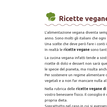
Ricette vegan
L’alimentazione vegana diventa sempre
anno. Sono molti gli italiani che ogn
Una scelte che deve però fare i conti
In realtà le
ricette vegane
sono tanti
La cucina vegana infatti tende a sosti
ricette di dolci e dessert non sarà qu
le specie del pianeta, ma risulta anche
Per sostenere un regime alimentare d
vegetali e a non far mancare nulla al
Nella rubrica delle
ricette vegane d
vostro benessere fisico. Il consiglio
propria dieta.
Soprattutto nel caso in cui si avesser