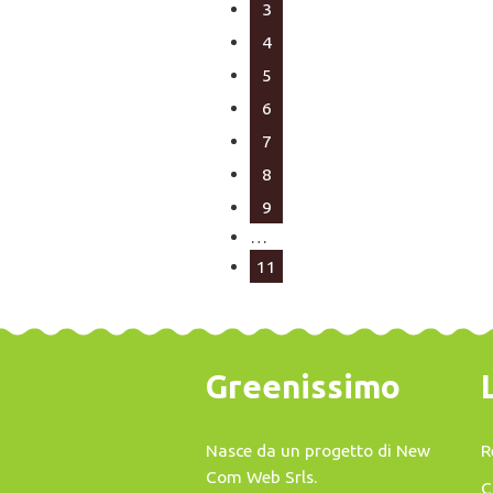
3
4
5
6
7
8
9
…
11
Greenissimo
Nasce da un progetto di
New
R
Com Web Srls
.
C