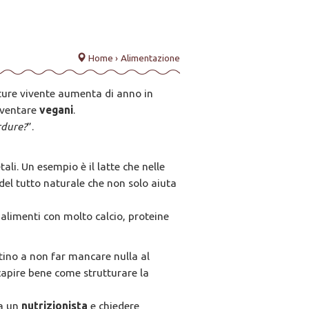
Home ›
Alimentazione
ature vivente aumenta di anno in
diventare
vegani
.
rdure?
”.
ali. Un esempio è il latte che nelle
 del tutto naturale che non solo aiuta
alimenti con molto calcio, proteine
utino a non far mancare nulla al
 capire bene come strutturare la
da un
nutrizionista
e chiedere