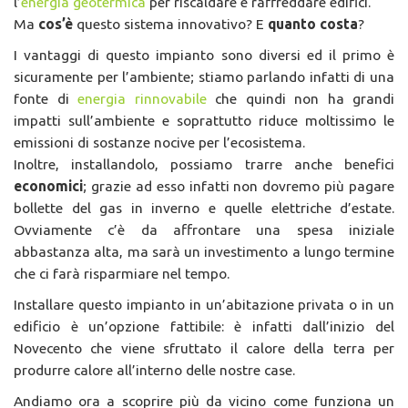
l’
energia geotermica
per riscaldare e raffreddare edifici.
Ma
cos’è
questo sistema innovativo? E
quanto costa
?
I vantaggi di questo impianto sono diversi ed il primo è
sicuramente per l’ambiente; stiamo parlando infatti di una
fonte di
energia rinnovabile
che quindi non ha grandi
impatti sull’ambiente e soprattutto riduce moltissimo le
emissioni di sostanze nocive per l’ecosistema.
Inoltre, installandolo, possiamo trarre anche benefici
economici
; grazie ad esso infatti non dovremo più pagare
bollette del gas in inverno e quelle elettriche d’estate.
Ovviamente c’è da affrontare una spesa iniziale
abbastanza alta, ma sarà un investimento a lungo termine
che ci farà risparmiare nel tempo.
Installare questo impianto in un’abitazione privata o in un
edificio è un’opzione fattibile: è infatti dall’inizio del
Novecento che viene sfruttato il calore della terra per
produrre calore all’interno delle nostre case.
Andiamo ora a scoprire più da vicino come funziona un