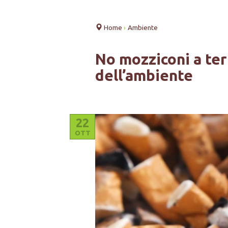
Home
›
Ambiente
No mozziconi a terra
dell’ambiente
22
OTT