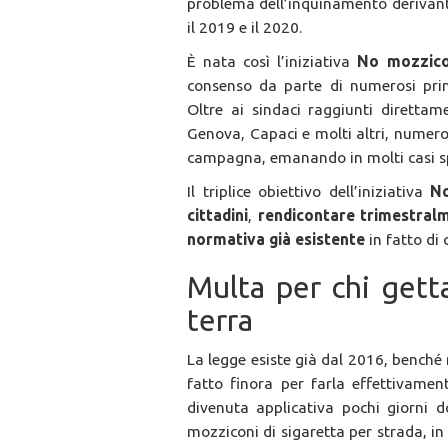
problema dell’inquinamento derivante
il 2019 e il 2020.
È nata così l’iniziativa
No mozzico
consenso da parte di numerosi pri
Oltre ai sindaci raggiunti direttame
Genova, Capaci e molti altri, numero
campagna, emanando in molti casi sp
Il triplice obiettivo dell’iniziativa
No
cittadini
,
rendicontare trimestralme
normativa già esistente
in fatto di 
Multa per chi gett
terra
La legge esiste già dal 2016, benché
fatto finora per farla effettivamen
divenuta applicativa pochi giorni 
mozziconi di sigaretta per strada, i