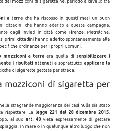
 dai mozziconi di sigaretta nel periodo a cavallo tra
ni a terra
che ha riscosso in questi mesi un buon
mi cittadini che hanno aderito a questa campagna.
nte dagli inviati in città come Firenze, Pietrelcina,
si primi cittadini hanno aderito spontaneamente alla
ecifiche ordinanze per i propri Comuni.
 mozziconi a terra
era quella di
sensibilizzare i
nte i risultati ottenuti
e soprattutto
applicare la
cicche di sigarette gettate per strada.
a mozziconi di sigaretta per
 nella stragrande maggioranza dei casi nulla sia stato
te rispettare. La
legge 221 del 28 dicembre 2015
,
dopo, al suo
art. 40
vieta espressamente di gettare
n spiaggia, in mare o in qualunque altro luogo che non