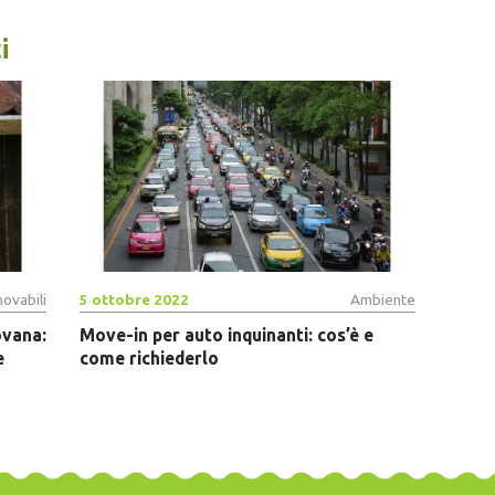
i
novabili
5 ottobre 2022
Ambiente
ovana:
Move-in per auto inquinanti: cos’è e
e
come richiederlo