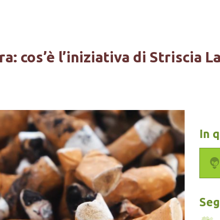
: cos’è l’iniziativa di Striscia L
In 
Segu