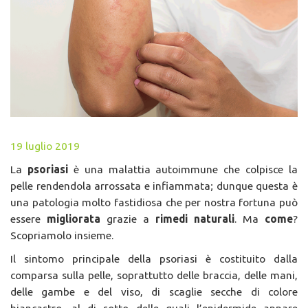
19 luglio 2019
La
psoriasi
è una malattia autoimmune che colpisce la
pelle rendendola arrossata e infiammata; dunque questa è
una patologia molto fastidiosa che per nostra fortuna può
essere
migliorata
grazie a
rimedi naturali
. Ma
come
?
Scopriamolo insieme.
Il sintomo principale della psoriasi è costituito dalla
comparsa sulla pelle, soprattutto delle braccia, delle mani,
delle gambe e del viso, di scaglie secche di colore
biancastro, al di sotto delle quali l’epidermide appare