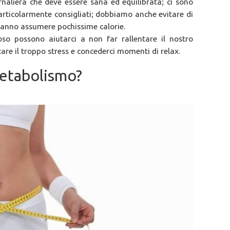
naliera che deve essere sana ed equilibrata; ci sono
particolarmente consigliati; dobbiamo anche evitare di
 fanno assumere pochissime calorie.
poso possono aiutarci a non far rallentare il nostro
e il troppo stress e concederci momenti di relax.
metabolismo?