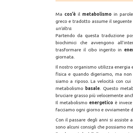
Ma
cos’è
il
metabolismo
in parol
greco e tradotto assume il seguente 
un’altra
.
Partendo da questa traduzione poss
biochimici che avvengono all’in
trasformare il cibo ingerito in
ene
giornata.
Il nostro organismo utilizza energia 
fisica e quando digeriamo, ma non
siamo a riposo. La velocità con cu
metabolismo
basale
. Questo metab
bruciare grasso più velocemente an
Il metabolismo
energetico
è invece
facciamo ogni giorno e ovviamente da
Con il passare degli anni si assiste
sono alcuni consigli che possiamo met