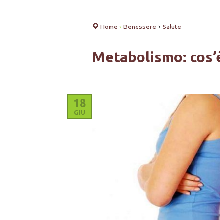
›
Home
›
Benessere
Salute
Metabolismo: cos’
18
GIU