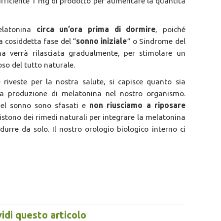
sufficiente 1 mg di prodotto per aumentare la quantità
elatonina
circa un’ora prima di dormire
, poiché
a cosiddetta fase del “
sonno iniziale
” o Sindrome del
na verrà rilasciata gradualmente, per stimolare un
so del tutto naturale.
riveste per la nostra salute, si capisce quanto sia
la produzione di melatonina nel nostro organismo.
del sonno sono sfasati e
non riusciamo a riposare
istono dei rimedi naturali per integrare la melatonina
durre da solo. Il nostro orologio biologico interno ci
idi questo articolo