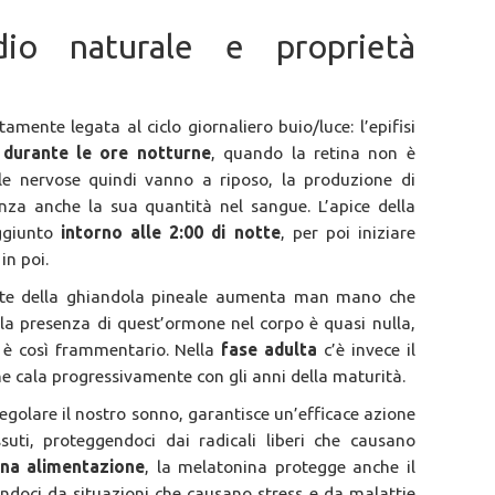
dio naturale e proprietà
tamente legata al ciclo giornaliero buio/luce: l’epifisi
o
durante le ore notturne
, quando la retina non è
lule nervose quindi vanno a riposo, la produzione di
a anche la sua quantità nel sangue. L’apice della
ggiunto
intorno alle 2:00 di notte
, per poi iniziare
in poi.
rte della ghiandola pineale aumenta man mano che
la presenza di quest’ormone nel corpo è quasi nulla,
 è così frammentario. Nella
fase adulta
c’è invece il
he cala progressivamente con gli anni della maturità.
egolare il nostro sonno, garantisce un’efficace azione
ssuti, proteggendoci dai radicali liberi che causano
na alimentazione
, la melatonina protegge anche il
ndoci da situazioni che causano stress e da malattie