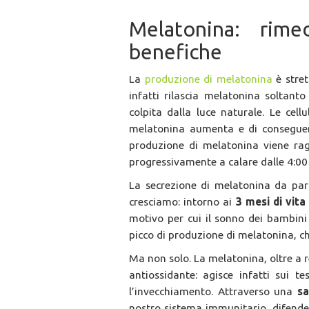
Melatonina: rime
benefiche
La
produzione di melatonina
è stret
infatti rilascia melatonina soltant
colpita dalla luce naturale. Le cel
melatonina aumenta e di conseguenz
produzione di melatonina viene ra
progressivamente a calare dalle 4:00 
La secrezione di melatonina da pa
cresciamo: intorno ai
3 mesi di vita
motivo per cui il sonno dei bambini
picco di produzione di melatonina, c
Ma non solo. La melatonina, oltre a r
antiossidante: agisce infatti sui te
l’invecchiamento. Attraverso una
sa
nostro sistema immunitario, difende