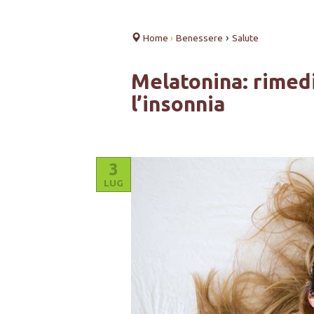
›
Home
›
Benessere
Salute
Melatonina: rimed
l’insonnia
3
LUG