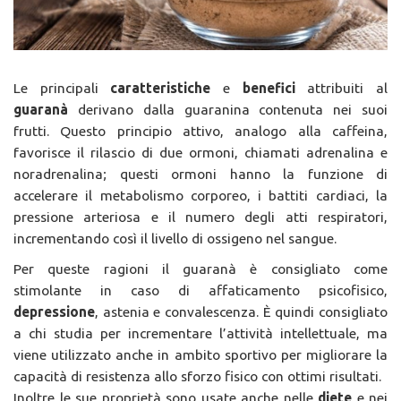
Le principali
caratteristiche
e
benefici
attribuiti al
guaranà
derivano dalla guaranina contenuta nei suoi
frutti. Questo principio attivo, analogo alla caffeina,
favorisce il rilascio di due ormoni, chiamati adrenalina e
noradrenalina; questi ormoni hanno la funzione di
accelerare il metabolismo corporeo, i battiti cardiaci, la
pressione arteriosa e il numero degli atti respiratori,
incrementando così il livello di ossigeno nel sangue.
Per queste ragioni il guaranà è consigliato come
stimolante in caso di affaticamento psicofisico,
depressione
, astenia e convalescenza. È quindi consigliato
a chi studia per incrementare l’attività intellettuale, ma
viene utilizzato anche in ambito sportivo per migliorare la
capacità di resistenza allo sforzo fisico con ottimi risultati.
Inoltre le sue proprietà sono usate anche nelle
diete
e nei