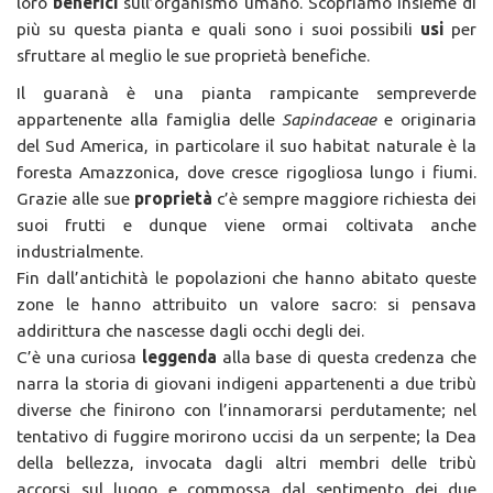
loro
benefici
sull’organismo umano. Scopriamo insieme di
più su questa pianta e quali sono i suoi possibili
usi
per
sfruttare al meglio le sue proprietà benefiche.
Il guaranà è una pianta rampicante sempreverde
appartenente alla famiglia delle
Sapindaceae
e originaria
del Sud America, in particolare il suo habitat naturale è la
foresta Amazzonica, dove cresce rigogliosa lungo i fiumi.
Grazie alle sue
proprietà
c’è sempre maggiore richiesta dei
suoi frutti e dunque viene ormai coltivata anche
industrialmente.
Fin dall’antichità le popolazioni che hanno abitato queste
zone le hanno attribuito un valore sacro: si pensava
addirittura che nascesse dagli occhi degli dei.
C’è una curiosa
leggenda
alla base di questa credenza che
narra la storia di giovani indigeni appartenenti a due tribù
diverse che finirono con l’innamorarsi perdutamente; nel
tentativo di fuggire morirono uccisi da un serpente; la Dea
della bellezza, invocata dagli altri membri delle tribù
accorsi sul luogo e commossa dal sentimento dei due