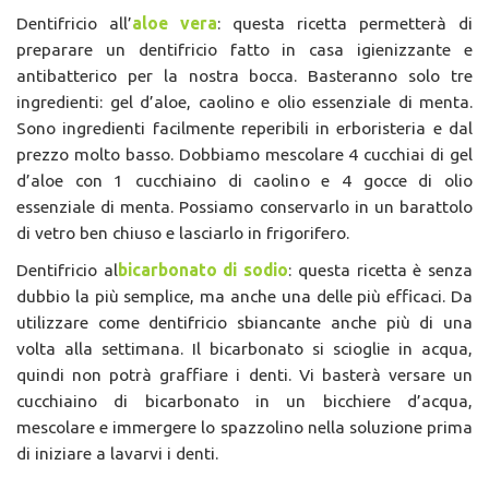
Dentifricio all’
aloe vera
: questa ricetta permetterà di
preparare un dentifricio fatto in casa igienizzante e
antibatterico per la nostra bocca. Basteranno solo tre
ingredienti: gel d’aloe, caolino e olio essenziale di menta.
Sono ingredienti facilmente reperibili in erboristeria e dal
prezzo molto basso. Dobbiamo mescolare 4 cucchiai di gel
d’aloe con 1 cucchiaino di caolino e 4 gocce di olio
essenziale di menta. Possiamo conservarlo in un barattolo
di vetro ben chiuso e lasciarlo in frigorifero.
Dentifricio al
bicarbonato di sodio
: questa ricetta è senza
dubbio la più semplice, ma anche una delle più efficaci. Da
utilizzare come dentifricio sbiancante anche più di una
volta alla settimana. Il bicarbonato si scioglie in acqua,
quindi non potrà graffiare i denti. Vi basterà versare un
cucchiaino di bicarbonato in un bicchiere d’acqua,
mescolare e immergere lo spazzolino nella soluzione prima
di iniziare a lavarvi i denti.