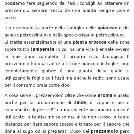
possiamo fare seguendo dei facili consigli ad ottenere un
prezzemolo sempre fresco da una pianta sempre viva e
verde.
Il prezzemolo fa parte della famiglia delle
apiaceae
e del
genere petroselinum e della specie crispum petroselinum.
Si tratta essenzialmente di una
pianta erbacea
delle zone
soprattutto
temperate
in cui ha una vita biennale ovvero
in due anni completa il proprio ciclo biologico. Il
prezzemolo ha una radice a fittone bianco e le foglie sono
completamente glabre: è una pianta della quale si
utilizzano le foglie ed i fusti ma anche le radici sono usate
per il consumo orale come cibo.
A cosa serve il prezzemolo? Oltre che come
aroma
è usato
anche per la preparazione di
salse
, di zuppe e per il
condimento di pesce. E’ un ingrediente veramente unico è
utilizzato in tantissime salse ma al tempo stesso in tante
pietanze per dare sapore spesso e tritato per il sapore che
dona al sugo od ai preparati. L’uso del
prezzemolo
però