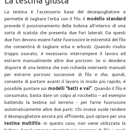
La testina giusta
La testina è l’accessorio base del decespugliatore e
permette di tagliare l’erba con il filo. Il
modello standard
prevede il posizionamento della bobina all’interno di una
sorta di scatola che presenta due fori laterali. Da questi
due fori devono essere fatte fuoriuscire le estremità del filo
che consentirà di tagliare erba e arbusti. Quando risulta
troppo usurato, è necessario interrompere il lavoro ed
estrarre manualmente altre due porzioni. Se si desidera
disporre di una testina che non richieda interventi manuali
per estrarre porzioni successive di filo e che, quindi,
consenta di portare avanti il lavoro in modo più rapido, è
possibile puntare sui
modelli “batti e vai”
. Quando il filo è
consumato, basta dare un colpo al rocchetto – ad esempio
battendo la testina sul terreno - per farne fuoriuscire
automaticamente altre due parti. Chi invece vuole rendere
il decespugliatore ancora più efficiente, può optare per una
testina multifilo
. In questo caso, non viene utilizzata la
bobina, bensì vengono montati più spezzoni di filo, i quali