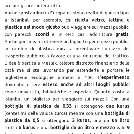
ore per girare l’intera città.
Anche spostandoci in Europa esistono realtà di questo tipo:
a
Istanbul
, per esempio, chi
ricicla vetro, lattine e
plastica nel modo giusto
può viaggiare sui mezzi pubblici
con parecchi
sconti
e, in certi casi, addirittura
gratis
.
Anche qui l’idea di ottenere un biglietto per i mezzi pubblici
in cambio di plastica mira a incentivare l’utilizzo del
trasporto pubblico a favore di una riduzione del traffico.
L’idea è partita a Maslak, celebre distretto finanziario della
città ma si sta lavorando per estenderla e portare le
biglietterie ecologiche almeno a 100. L
’esperimento
dovrebbe essere
esteso anche ad altri luoghi pubblici
come università, biblioteche e ospedali. Quanto costa a
Istanbul un biglietto per viaggiare sui mezzi? Con una
bottiglia di plastica da 0,33
si ottengono
due kurus
(centesimi della valuta turca) mentre con una
bottiglia di
plastica da 0,5
si ottengono
3 kurus
; una da
un litro
frutta
6 kurus
e una
bottiglia da un litro e mezzo
vale
9