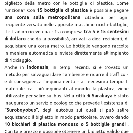
biglietto della metro con le bottiglie di plastica. Come
funziona? Con
15 bottiglie di plastica
è possibile pagare
una corsa sulla metropolitana
cittadina: per ogni
recipiente versato nelle apposite macchine ricicla-bottiglie,
il cittadino riceve una cifra compresa
tra 5 e 15 centesimi
di dollaro
che da la possibilità, arrivati a dieci recipienti, di
acquistare una corsa metro. Le bottiglie vengono raccolte
in maniera automatica e inviate direttamente all’impianto
di riciclaggio.
Anche in
Indonesia
, in tempi recenti, si è trovato un
metodo per salvaguardare l’ambiente e ridurre il traffico -
e di conseguenza l’inquinamento - al medesimo tempo. Il
materiale tra i più inquinanti al mondo, la plastica, viene
utilizzato per salire sul bus. Nella città di
Surabaya
è stato
inaugurato un servizio ecologico che prevede l’esistenza di
“Suroboyobus”
, degli autobus sui quali si può salire
acquistando il biglietto in modo particolare, ovvero dando
10 bicchieri di plastica monouso o 5 bottiglie grandi
.
Con tale prezzo è possibile ottenere un biglietto valido due