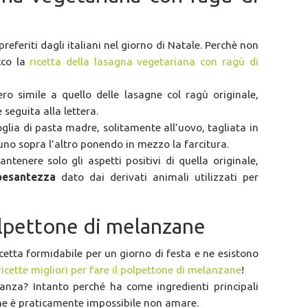
referiti dagli italiani nel giorno di Natale. Perchè non
cco la
ricetta della lasagna vegetariana con ragù di
ro simile a quello delle lasagne col ragù originale,
 seguita alla lettera.
glia di pasta madre, solitamente all’uovo, tagliata in
uno sopra l’altro ponendo in mezzo la farcitura.
ntenere solo gli aspetti positivi di quella originale,
pesantezza
dato dai derivati animali utilizzati per
lpettone di melanzane
cetta formidabile per un giorno di festa e ne esistono
ricette migliori per fare il polpettone di melanzane
!
tanza? Intanto perché ha come ingredienti principali
che è praticamente impossibile non amare.