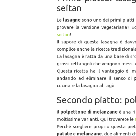
seitan
Le
lasagne
sono uno dei primi piatti p
provare la versione vegetariana? E
seitan
!
Il sapore di questa lasagna è davve
complice anche la ricetta tradizionale
La lasagna è fatta da una base di sfo
grossi rettangoli che vengono messi 
Questa ricetta ha il vantaggio di ma
andando ad eliminare il senso di
cucinare la lasagna al ragù.
Secondo piatto: po
Il
polpettone di melanzane
è una ri
moltissime varianti. Qui troverete le
Perché scegliere proprio questa pie
patate
e
melanzane
, due alimenti 