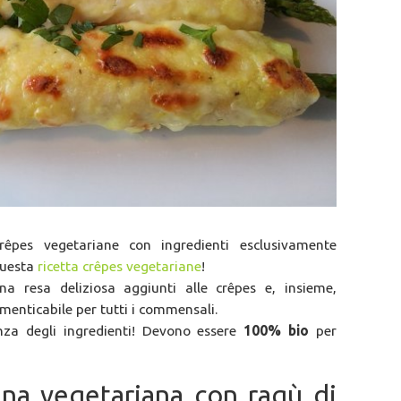
rêpes vegetariane con ingredienti esclusivamente
 questa
ricetta crêpes vegetariane
!
a resa deliziosa aggiunti alle crêpes e, insieme,
menticabile per tutti i commensali.
enza degli ingredienti! Devono essere
100% bio
per
gna vegetariana con ragù di