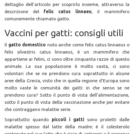
dettaglio dell’articolo per scoprirlo insieme, attraverso la
descrizione del
felis catus linnaeu
, il mammifero
comunemente chiamato gatto.
Vaccini per gatti: consigli utili
Il
gatto domestico
noto anche come felis catus linnaeus o
felis silvestris catus linnaeus, è un mammifero che
appartiene ai felini, ci sono oltre cinquanta razze di questo
animale. La sua popolazione è molto vasta, ci sono
volontari che se ne prendono cura soprattutto in alcune
aree della Grecia, visto che in quella regione d’Europa sono
molto vaste le comunità dei gatti: in che senso se ne
prendono cura? Sotto il punto di vista dell’alimentazione,
sotto il punto di vista della vaccinazione anche per evitare
che contraggano malattie serie.
Soprattutto quando
piccoli i gatti
sono protetti dalle
malattie spesso dal latte della madre: è il colesterolo
contenuto nel suo latte che è ricco di anticorpi e li preserva