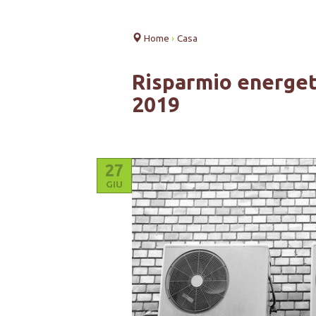
Home
›
Casa
Risparmio energeti
2019
27
GIU