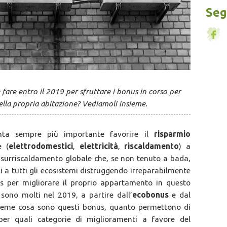
Segu
 fare entro il 2019 per sfruttare i bonus in corso per
della propria abitazione? Vediamoli insieme.
nta sempre più importante favorire il
risparmio
e (
elettrodomestici
,
elettricità
,
riscaldamento
) a
l surriscaldamento globale che, se non tenuto a bada,
li a tutti gli ecosistemi distruggendo irreparabilmente
us per migliorare il proprio appartamento in questo
 sono molti nel 2019, a partire dall’
ecobonus
e dal
ieme cosa sono questi bonus, quanto permettono di
per quali categorie di miglioramenti a favore del