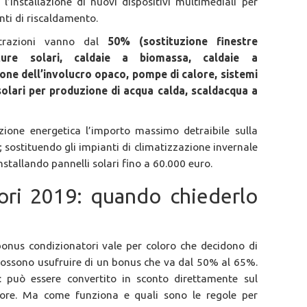
l’installazione di nuovi dispositivi multimediali per
nti di riscaldamento.
detrazioni vanno dal
50% (sostituzione finestre
ature solari, caldaie a biomassa, caldaie a
one dell’involucro opaco, pompe di calore, sistemi
 solari per produzione di acqua calda, scaldacqua a
icazione energetica l’importo massimo detraibile sulla
 sostituendo gli impianti di climatizzazione invernale
nstallando pannelli solari fino a 60.000 euro.
ori 2019: quando chiederlo
bonus condizionatori vale per coloro che decidono di
possono usufruire di un bonus che va dal 50% al 65%.
 può essere convertito in sconto direttamente sul
atore. Ma come funziona e quali sono le regole per