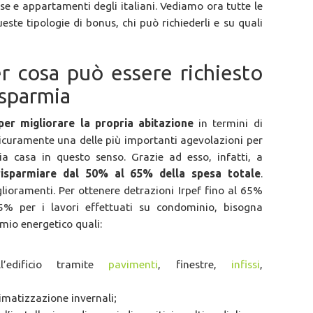
ase e appartamenti degli italiani. Vediamo ora tutte le
este tipologie di bonus, chi può richiederli e su quali
 cosa può essere richiesto
isparmia
er migliorare la propria abitazione
in termini di
icuramente una delle più importanti agevolazioni per
ria casa in questo senso. Grazie ad esso, infatti, a
risparmiare dal 50% al 65% della spesa totale
.
lioramenti. Per ottenere detrazioni Irpef fino al 65%
5% per i lavori effettuati su condominio, bisogna
rmio energetico quali:
l’edificio tramite
pavimenti
, finestre,
infissi
,
limatizzazione invernali;