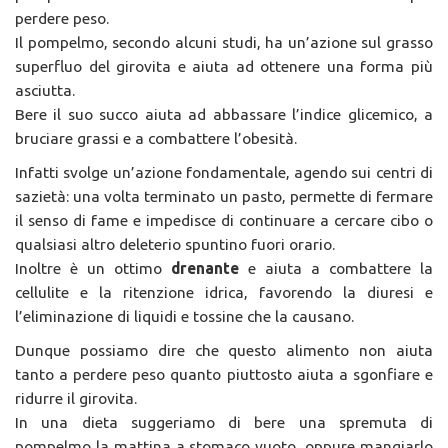
perdere peso.
Il pompelmo, secondo alcuni studi, ha un’azione sul grasso
superfluo del girovita e aiuta ad ottenere una forma più
asciutta.
Bere il suo succo aiuta ad abbassare l’indice glicemico, a
bruciare grassi e a combattere l’obesità.
Infatti svolge un’azione fondamentale, agendo sui centri di
sazietà: una volta terminato un pasto, permette di fermare
il senso di fame e impedisce di continuare a cercare cibo o
qualsiasi altro deleterio spuntino fuori orario.
Inoltre è un ottimo
drenante
e aiuta a combattere la
cellulite e la ritenzione idrica, favorendo la diuresi e
l’eliminazione di liquidi e tossine che la causano.
Dunque possiamo dire che questo alimento non aiuta
tanto a perdere peso quanto piuttosto aiuta a sgonfiare e
ridurre il girovita.
In una dieta suggeriamo di bere una spremuta di
pompelmo la mattina a stomaco vuoto, oppure mangiarlo