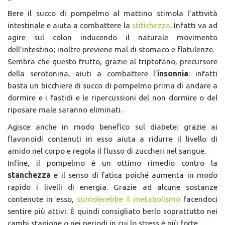
Bere il succo di pompelmo al mattino stimola l’attività
intestinale e aiuta a combattere la
stitichezza
. Infatti va ad
agire sul colon inducendo il naturale movimento
dell’intestino; inoltre previene mal di stomaco e flatulenze.
Sembra che questo frutto, grazie al triptofano, precursore
della serotonina, aiuti a combattere l’
insonnia
: infatti
basta un bicchiere di succo di pompelmo prima di andare a
dormire e i fastidi e le ripercussioni del non dormire o del
riposare male saranno eliminati.
Agisce anche in modo benefico sul diabete: grazie ai
flavonoidi contenuti in esso aiuta a ridurre il livello di
amido nel corpo e regola il flusso di zuccheri nel sangue.
Infine, il pompelmo è un ottimo rimedio contro la
stanchezza
e il senso di fatica poiché aumenta in modo
rapido i livelli di energia. Grazie ad alcune sostanze
contenute in esso,
stimolerebbe il metabolismo
facendoci
sentire più attivi. È quindi consigliato berlo soprattutto nei
cambi stagione o nei periodi in cui lo stress è più forte.