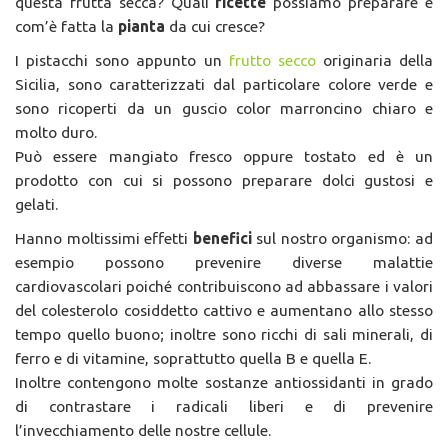
questa frutta secca? Quali
ricette
possiamo preparare e
com’è fatta la
pianta
da cui cresce?
I pistacchi sono appunto un
frutto secco
originaria della
Sicilia, sono caratterizzati dal particolare colore verde e
sono ricoperti da un guscio color marroncino chiaro e
molto duro.
Può essere mangiato fresco oppure tostato ed è un
prodotto con cui si possono preparare dolci gustosi e
gelati.
Hanno moltissimi effetti
benefici
sul nostro organismo: ad
esempio possono prevenire diverse malattie
cardiovascolari poiché contribuiscono ad abbassare i valori
del colesterolo cosiddetto cattivo e aumentano allo stesso
tempo quello buono; inoltre sono ricchi di sali minerali, di
ferro e di vitamine, soprattutto quella B e quella E.
Inoltre contengono molte sostanze antiossidanti in grado
di contrastare i radicali liberi e di prevenire
l’invecchiamento delle nostre cellule.