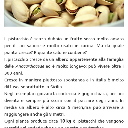
Il pistacchio è senza dubbio un frutto secco molto amato
per il suo sapore e molto usato in cucina. Ma da quale
pianta cresce? E quante calorie contiene?
Il pistacchio cresce da un albero appartenente alla famiglia
delle
Anacardiaceae
ed è molto longevo: può vivere oltre i
300 anni.
Cresce in maniera piuttosto spontanea e in Italia è molto
diffuso, soprattutto in Sicilia.
Negli esemplari giovani la corteccia è grigio chiara, per poi
diventare sempre più scura con il passare degli anni. In
media un albero è alto circa 5 metri,ma può arrivare a
raggiungere anche gli 8 metri.
Ogni pianta produce circa
10 kg
di pistacchi che vengono
raccolti nel periodo che va da agosto a settembre.