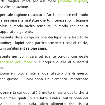
 dei migliori modi per assumere
proteine vegetali
,
ra alimentazione.
per tale ragione riescono a far funzionare nel modo
 a prevenire le malattie che lo interessano. Il legume
sine
in modo molto semplice, in modo che non si
’apparato digerente.
essante della composizione dei lupini è la loro forte
amine; i lupini sono particolarmente ricchi di calcio,
i in un’
alimentazione sana
.
esente nei lupini sarà sufficiente condirli con quale
roprietà del limone
vi è proprio quella di aiutare il
ro.
upini è molto simile al quantitativo che di questo
per questo i lupini sono un elemento importante
roteine
la cui quantità è molto simile a quella che si
 animali, quali uova e latte. I valori nutrizionali dei
 a quelli della
soia
, altro alimento che risulta