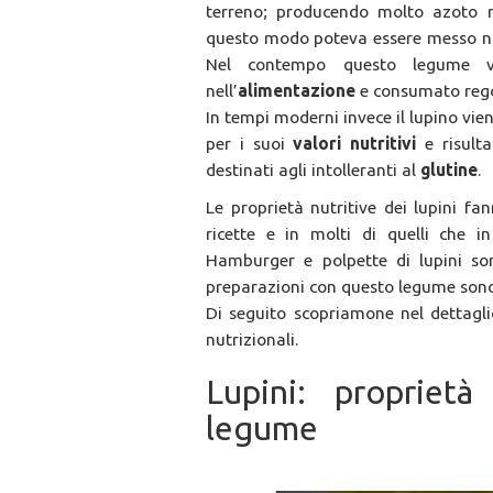
terreno; producendo molto azoto 
questo modo poteva essere messo nuo
Nel contempo questo legume ve
nell’
alimentazione
e consumato rego
In tempi moderni invece il lupino vi
per i suoi
valori nutritivi
e risult
destinati agli intolleranti al
glutine
.
Le proprietà nutritive dei lupini f
ricette e in molti di quelli che 
Hamburger e polpette di lupini so
preparazioni con questo legume sono
Di seguito scopriamone nel dettagli
nutrizionali.
Lupini: proprietà
legume