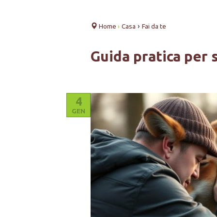
›
Home
›
Casa
Fai da te
Guida pratica per 
4
GEN