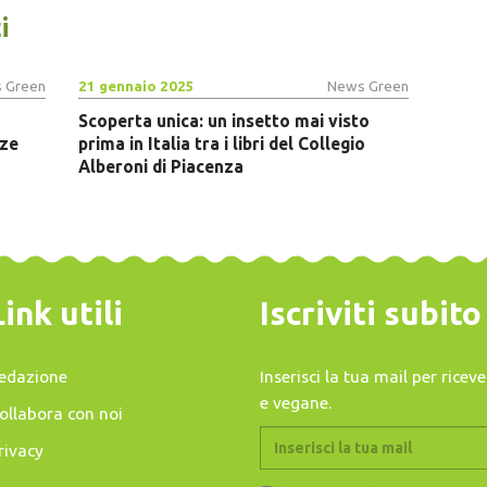
i
 Green
21 gennaio 2025
News Green
Scoperta unica: un insetto mai visto
zze
prima in Italia tra i libri del Collegio
Alberoni di Piacenza
Link utili
Iscriviti subit
edazione
Inserisci la tua mail per rice
e vegane.
ollabora con noi
rivacy