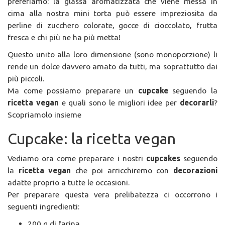
preferiamo: la glassa aromatizzata che viene messa in
cima alla nostra mini torta può essere impreziosita da
perline di zucchero colorate, gocce di cioccolato, frutta
fresca e chi più ne ha più metta!
Questo unito alla loro dimensione (sono monoporzione) li
rende un dolce davvero amato da tutti, ma soprattutto dai
più piccoli.
Ma come possiamo preparare un
cupcake
seguendo la
ricetta vegan
e quali sono le migliori idee per
decorarli
?
Scopriamolo insieme
Cupcake: la ricetta vegan
Vediamo ora come preparare i nostri
cupcakes
seguendo
la
ricetta vegan
che poi arricchiremo con
decorazioni
adatte proprio a tutte le occasioni.
Per preparare questa vera prelibatezza ci occorrono i
seguenti ingredienti:
200 g di farina