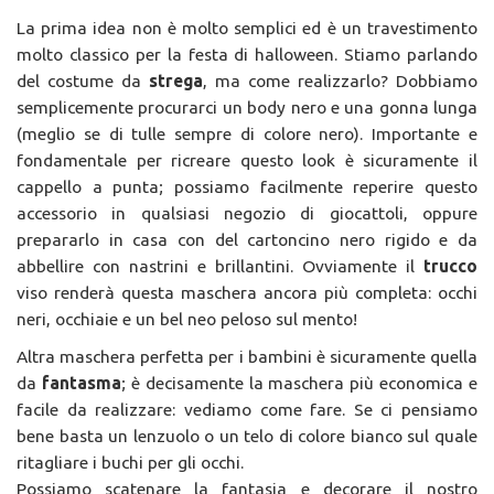
La prima idea non è molto semplici ed è un travestimento
molto classico per la festa di halloween. Stiamo parlando
del costume da
strega
, ma come realizzarlo? Dobbiamo
semplicemente procurarci un body nero e una gonna lunga
(meglio se di tulle sempre di colore nero). Importante e
fondamentale per ricreare questo look è sicuramente il
cappello a punta; possiamo facilmente reperire questo
accessorio in qualsiasi negozio di giocattoli, oppure
prepararlo in casa con del cartoncino nero rigido e da
abbellire con nastrini e brillantini. Ovviamente il
trucco
viso renderà questa maschera ancora più completa: occhi
neri, occhiaie e un bel neo peloso sul mento!
Altra maschera perfetta per i bambini è sicuramente quella
da
fantasma
; è decisamente la maschera più economica e
facile da realizzare: vediamo come fare. Se ci pensiamo
bene basta un lenzuolo o un telo di colore bianco sul quale
ritagliare i buchi per gli occhi.
Possiamo scatenare la fantasia e decorare il nostro