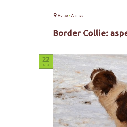
Home
›
Animali
Border Collie: asp
22
GIU