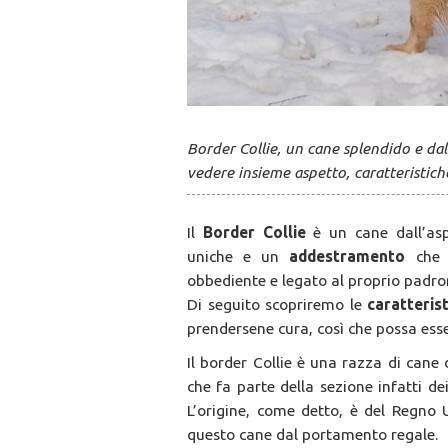
Border Collie, un cane splendido e da
vedere insieme aspetto, caratteristic
Il
Border Collie
è un cane dall’asp
uniche e un
addestramento
che 
obbediente e legato al proprio padron
Di seguito scopriremo le
caratteris
prendersene cura, così che possa ess
Il border Collie è una razza di cane 
che fa parte della sezione infatti de
L’origine, come detto, è del Regno U
questo cane dal portamento regale.