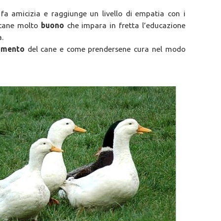
e fa amicizia e raggiunge un livello di empatia con i
n cane molto
buono
che impara in fretta l’educazione
a.
amento
del cane e come prendersene cura nel modo