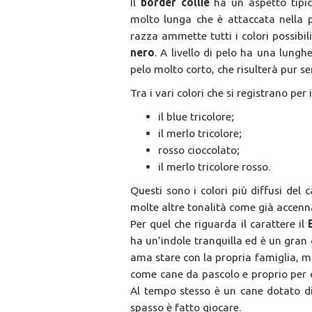
Il
border collie
ha un aspetto tipi
molto lunga che è attaccata nella p
razza ammette tutti i colori possibil
nero
. A livello di pelo ha una lung
pelo molto corto, che risulterà pur 
Tra i vari colori che si registrano per
il blue tricolore;
il merlo tricolore;
rosso cioccolato;
il merlo tricolore rosso.
Questi sono i colori più diffusi del
molte altre tonalità come già accenn
Per quel che riguarda il carattere il
ha un’indole tranquilla ed è un gran 
ama stare con la propria famiglia, m
come cane da pascolo e proprio per 
Al tempo stesso è un cane dotato d
spasso è fatto giocare.