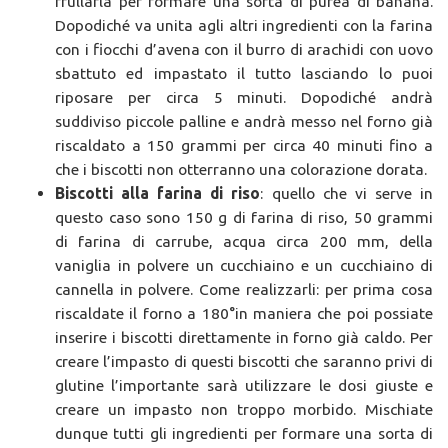
frullarla per formare una sorta di purea di banana.
Dopodiché va unita agli altri ingredienti con la farina
con i fiocchi d’avena con il burro di arachidi con uovo
sbattuto ed impastato il tutto lasciando lo puoi
riposare per circa 5 minuti. Dopodiché andrà
suddiviso piccole palline e andrà messo nel forno già
riscaldato a 150 grammi per circa 40 minuti fino a
che i biscotti non otterranno una colorazione dorata.
Biscotti alla farina di riso
: quello che vi serve in
questo caso sono 150 g di farina di riso, 50 grammi
di farina di carrube, acqua circa 200 mm, della
vaniglia in polvere un cucchiaino e un cucchiaino di
cannella in polvere. Come realizzarli: per prima cosa
riscaldate il forno a 180°in maniera che poi possiate
inserire i biscotti direttamente in forno già caldo. Per
creare l’impasto di questi biscotti che saranno privi di
glutine l’importante sarà utilizzare le dosi giuste e
creare un impasto non troppo morbido. Mischiate
dunque tutti gli ingredienti per formare una sorta di